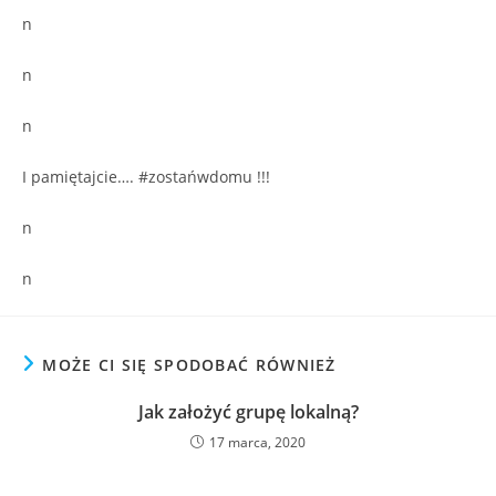
n
n
n
I pamiętajcie…. #zostańwdomu !!!
n
n
MOŻE CI SIĘ SPODOBAĆ RÓWNIEŻ
Jak założyć grupę lokalną?
17 marca, 2020