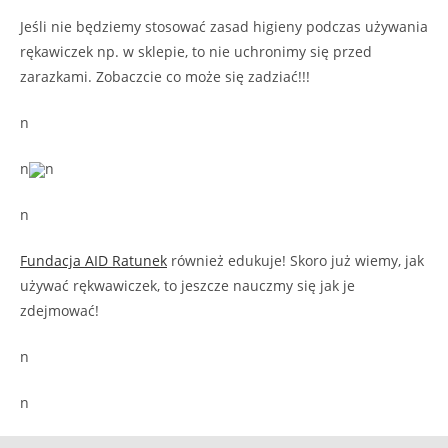
Jeśli nie będziemy stosować zasad higieny podczas używania
rękawiczek np. w sklepie, to nie uchronimy się przed
zarazkami. Zobaczcie co może się zadziać!!!
n
n
n
n
Fundacja AID Ratunek
również edukuje! Skoro już wiemy, jak
używać rękwawiczek, to jeszcze nauczmy się jak je
zdejmować!
n
n