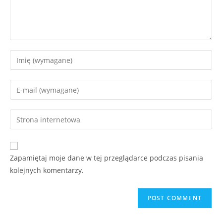
Enter
your
name
Enter
or
your
username
email
Enter
to
address
your
comment
to
website
comment
URL
Zapamiętaj moje dane w tej przeglądarce podczas pisania
(optional)
kolejnych komentarzy.