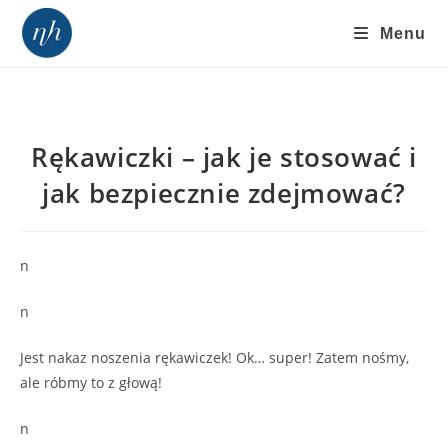
Skip
Menu
to
content
Rękawiczki – jak je stosować i
jak bezpiecznie zdejmować?
n
n
Jest nakaz noszenia rękawiczek! Ok… super! Zatem nośmy,
ale róbmy to z głową!
n