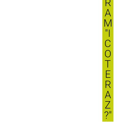
R
A
M
"I
C
O
T
E
R
A
Z
?"