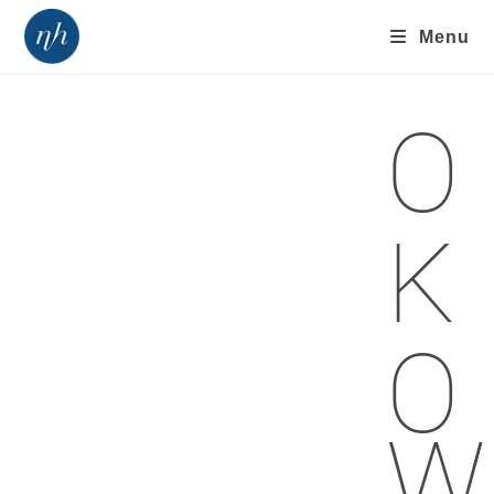
Menu
O
K
O
W