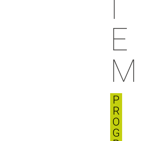
I
E
M
P
R
O
G