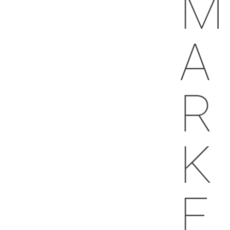
M
A
R
K
E