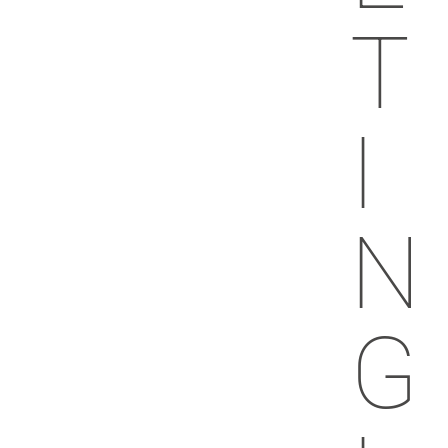
T
I
N
G