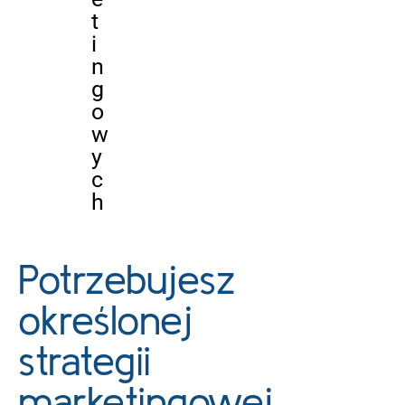
t
i
n
g
o
w
y
c
h
Potrzebujesz
określonej
strategii
marketingowej