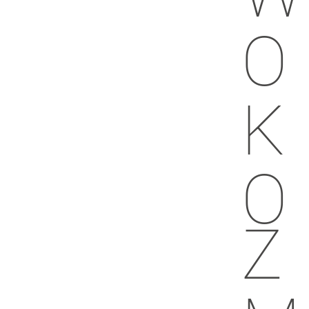
O
K
O
Z