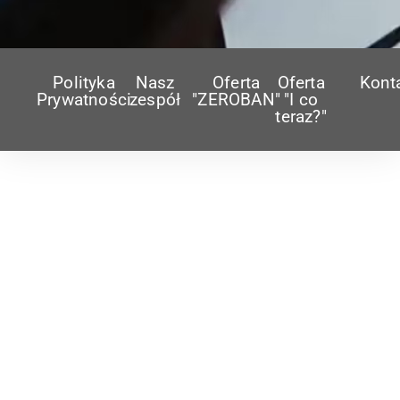
Polityka
Nasz
Oferta
Oferta
Kont
Prywatności
zespół
"ZEROBAN"
"I co
teraz?"