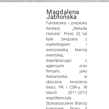
Magdalena
Jabłońska
Fundatorka i prezeska
fundacji „Nielada
Historia”. Przez 20 lat
była związana z
marketingiem i
warszawską branżą
eventową,
współpracując z
agencjami oraz
firmami jako
freelancerka w
obszarze tworzenia
treści, PR i CSR-u. W
latach 2011-2013
współtworzyła
Stowarzyszenie Branży
Eventowej. Przez 4